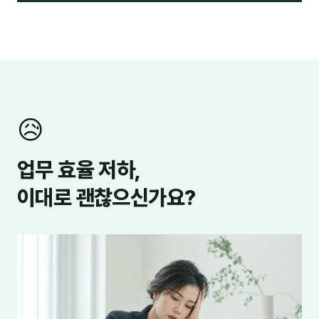
😥
업무 효율 저하,
이대로 괜찮으신가요?