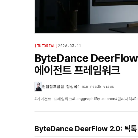
[
TUTORIAL
]
2026.03.11
ByteDance DeerFl
에이전트 프레임워크
퀀텀점프클럽 정상록
4 min read
5
views
#
에이전트 프레임워크
#
Langgraph
#
Bytedance
#
딥리서치
#
D
ByteDance DeerFlow 2.0