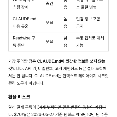
중간
스팅 장애
음
는 로컬 병행
CLAUDE.md
높
민감 정보 포함
낮음
내용 유출
음
금지
Readwise 구
낮
수동 캡처로 대체
낮음
독 중단
음
가능
가장 주의할 점은
CLAUDE.md에 민감한 정보를 쓰지 않는
것
입니다. API 키, 비밀번호, 고객 개인정보 등은 절대 포함해
서는 안 됩니다. CLAUDE.md는 컨텍스트 레이어이지 시크릿
관리 도구가 아닙니다.
환율 리스크
달러 결제 구독이 3
4개 누적되면 환율 변동의 영향이 커집니
다. $70/월은 2026-05-27 기준 원화로 약 9만
10만 원 수준