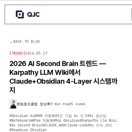
←
BACK TO BLOG
[
TREND
]
2026.05.27
2026 AI Second Brain 트렌드 —
Karpathy LLM Wiki에서
Claude+Obsidian 4-Layer 시스템까
지
퀀텀점프클럽 정상록
9 min read
5
views
#
Obsidian Ai
#
N8N 자동화
#
1인 기업 Ai 도구
#
Ai 생산성
#
Notebooklm
#
Pkm 자동화
#
Mcp Obsidian
#
Karpathy Llm Wiki
#
Ai Second Brain
#
CLAUDE.md
#
claude-code
#
Ai 지식 관리
#
Readwise Obsidian