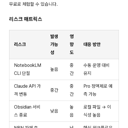
무료로 체험할 수 있습니다.
리스크 매트릭스
발생
영
리스크
가능
향
대응 방안
성
도
NotebookLM
중
수동 운영 대비
높음
CLI 단절
간
유지
Claude API 가
중
Pro 정액제로 예
중간
격 변동
간
측 가능
Obsidian 서비
높
로컬 파일 → 이
낮음
스 종료
음
식성 높음
N8N 자체 호
낮
핵심 워크플로우