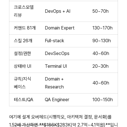
크로스모델
DevOps + AI
50~70h
리뷰
커맨드 81개
Domain Expert
130~170h
스킬 26개
Full-stack
90~130h
설정/권한
DevSecOps
40~60h
상태바 UI
Terminal UI
20~30h
규칙/지식
Domain +
40~60h
베이스
Research
테스트/QA
QA Engineer
100~150h
여기에 설계 오버헤드(시행착오, 아키텍처 결정, 문서화)를
1.5
2배 가산하면 **$186K
$283K(약 2.7억~4.1억원)**입니