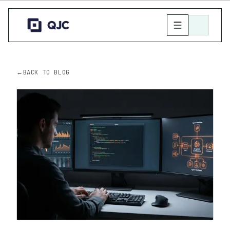
←
BACK TO BLOG