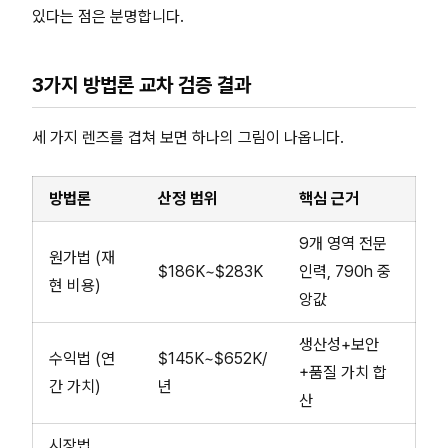
있다는 점은 분명합니다.
3가지 방법론 교차 검증 결과
세 가지 렌즈를 겹쳐 보면 하나의 그림이 나옵니다.
방법론
산정 범위
핵심 근거
9개 영역 전문
원가법 (재
$186K~$283K
인력, 790h 중
현 비용)
앙값
생산성+보안
수익법 (연
$145K~$652K/
+품질 가치 합
간 가치)
년
산
시장법