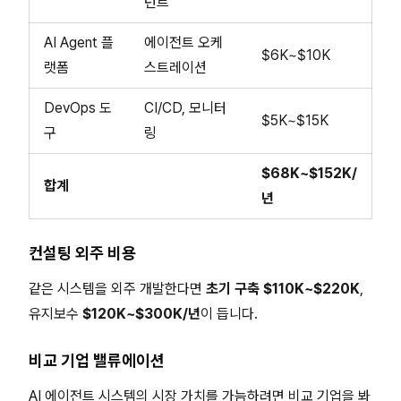
턴트
AI Agent 플
에이전트 오케
$6K~$10K
랫폼
스트레이션
DevOps 도
CI/CD, 모니터
$5K~$15K
구
링
$68K~$152K/
합계
년
컨설팅 외주 비용
같은 시스템을 외주 개발한다면
초기 구축 $110K~$220K
,
유지보수
$120K~$300K/년
이 듭니다.
비교 기업 밸류에이션
AI 에이전트 시스템의 시장 가치를 가늠하려면 비교 기업을 봐