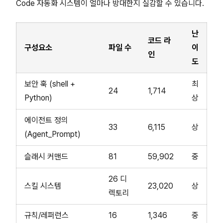
Code 자동화 시스템이 얼마나 방대한지 실감할 수 있습니다.
난
코드 라
구성요소
파일 수
이
인
도
보안 훅 (shell +
최
24
1,714
Python)
상
에이전트 정의
33
6,115
상
(Agent_Prompt)
슬래시 커맨드
81
59,902
중
26 디
스킬 시스템
23,020
상
렉토리
규칙/레퍼런스
16
1,346
중