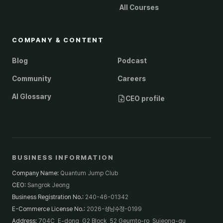
All Courses
COMPANY & CONTENT
Blog
Podcast
Community
Careers
AI Glossary
CEO profile
BUSINESS INFORMATION
Company Name
:
Quantum Jump Club
CEO
:
Sangrok Jeong
Business Registration No.
:
240-46-01342
E-Commerce License No.
:
2026-성남수정-0199
Address
:
704C, E-dong, G2 Block, 52 Geumto-ro, Sujeong-gu,