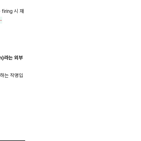
firing 시 재
-
om)라는 외부
징하는 작명입