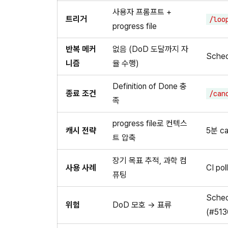
사용자 프롬프트 +
트리거
/loo
progress file
반복 메커
없음 (DoD 도달까지 자
Sched
니즘
율 수행)
Definition of Done 충
종료 조건
/can
족
progress file로 컨텍스
캐시 전략
5분 c
트 압축
장기 목표 추적, 과학 컴
사용 사례
CI po
퓨팅
Sche
위험
DoD 모호 → 표류
(#513