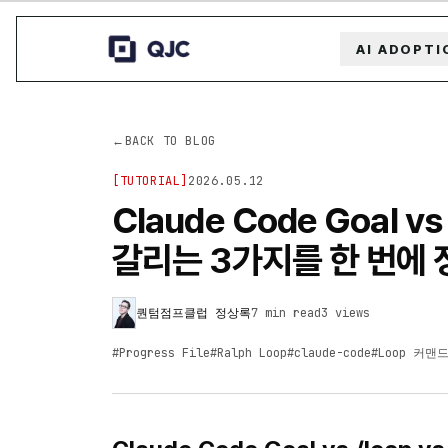
AI ADOPTI
←
BACK TO BLOG
[
TUTORIAL
]
2026.05.12
Claude Code Goal vs
갈리는 3가지를 한 번에 
퀀텀점프클럽 정상록
7 min read
3
views
#
Progress File
#
Ralph Loop
#
claude-code
#
Loop 커맨