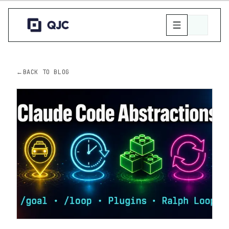
←
BACK TO BLOG