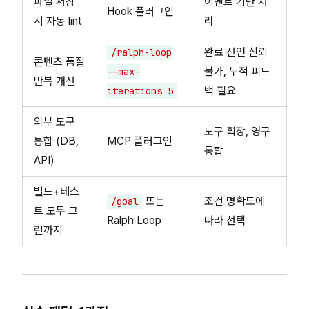
파일 저장
이벤트 기반 처
Hook 플러그인
시 자동 lint
리
완료 선언 신뢰
/ralph-loop
콘텐츠 품질
불가, 누적 피드
--max-
반복 개선
백 필요
iterations 5
외부 도구
도구 확장, 영구
통합 (DB,
MCP 플러그인
통합
API)
빌드+테스
또는
조건 명확도에
/goal
트 모두 그
Ralph Loop
따라 선택
린까지