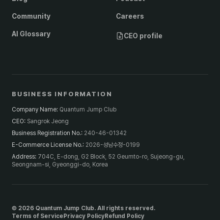
Community
Careers
AI Glossary
CEO profile
BUSINESS INFORMATION
Company Name
:
Quantum Jump Club
CEO
:
Sangrok Jeong
Business Registration No.
:
240-46-01342
E-Commerce License No.
:
2026-성남수정-0199
Address
:
704C, E-dong, G2 Block, 52 Geumto-ro, Sujeong-gu,
Seongnam-si, Gyeonggi-do, Korea
© 2026 Quantum Jump Club. All rights reserved.
Terms of Service
Privacy Policy
Refund Policy