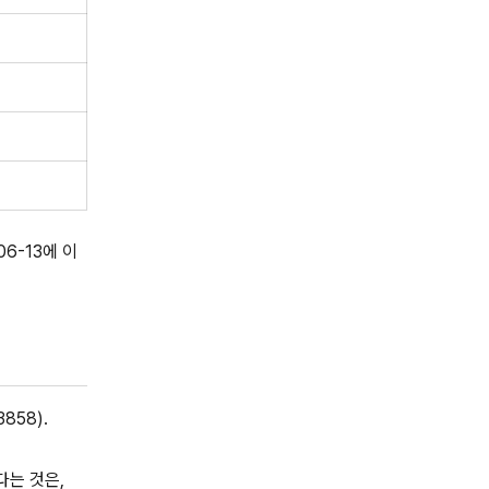
06-13에 이
858).
다는 것은,