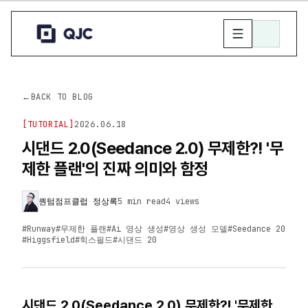
←
BACK TO BLOG
[
TUTORIAL
]
2026.06.18
시댄드 2.0(Seedance 2.0) 무제한?! '무
제한 플랜'의 진짜 의미와 함정
퀀텀점프클럽 정상록
5 min read
4
views
#
Runway
#
무제한 플랜
#
Ai 영상 생성
#
영상 생성 모델
#
Seedance 20
#
Higgsfield
#
힉스필드
#
시댄드 20
시댄드 2.0(Seedance 2.0) 무제한?! '무제한