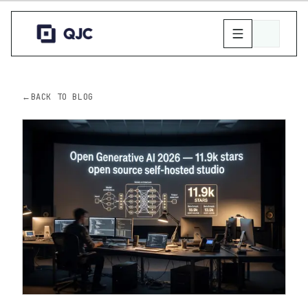
←
BACK TO BLOG