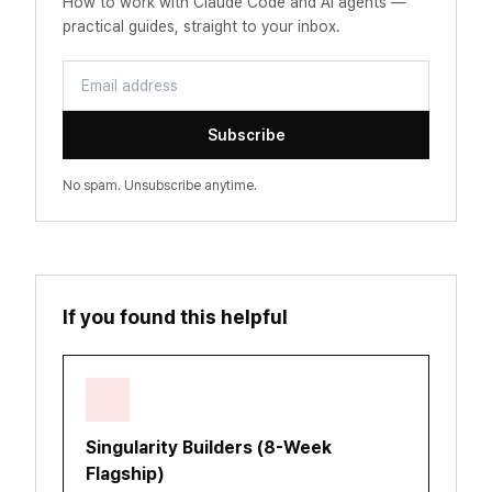
How to work with Claude Code and AI agents —
practical guides, straight to your inbox.
Email address
Subscribe
No spam. Unsubscribe anytime.
If you found this helpful
Singularity Builders (8-Week
Flagship)