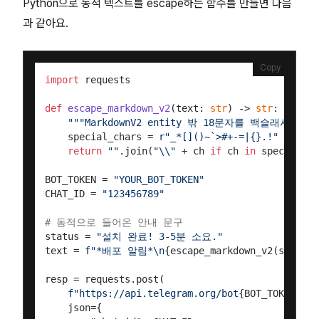
Python으로 동적 텍스트를 escape하는 함수를 만들면 다음
과 같아요.
Copy
import
 requests

def
escape_markdown_v2
(
text: 
str
) -> 
str
:

"""MarkdownV2 entity 밖 18문자를 백슬래시로 es
    special_chars = 
r"_*[]()~`>#+-=|{}.!"
return
""
.join(
"\\"
 + ch 
if
 ch 
in
 special_ch
BOT_TOKEN = 
"YOUR_BOT_TOKEN"
CHAT_ID = 
"123456789"
# 동적으로 들어온 안내 문구
status = 
"설치 완료! 3-5분 소요."
text = 
f"*배포 알림*\n
{escape_markdown_v2(status)
resp = requests.post(

f"https://api.telegram.org/bot
{BOT_TOKEN}
/se
    json={
