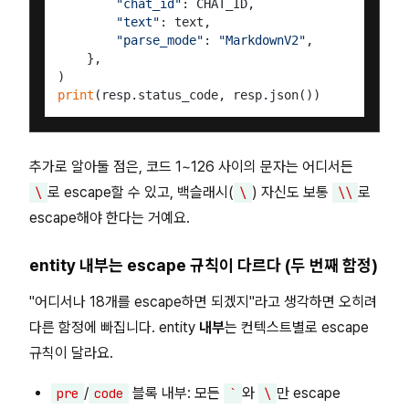
"chat_id"
: CHAT_ID,

"text"
: text,

"parse_mode"
: 
"MarkdownV2"
,

    },

print
추가로 알아둘 점은, 코드 1~126 사이의 문자는 어디서든
로 escape할 수 있고, 백슬래시(
) 자신도 보통
로
\
\
\\
escape해야 한다는 거예요.
entity 내부는 escape 규칙이 다르다 (두 번째 함정)
"어디서나 18개를 escape하면 되겠지"라고 생각하면 오히려
다른 함정에 빠집니다. entity
내부
는 컨텍스트별로 escape
규칙이 달라요.
/
블록 내부: 모든
와
만 escape
pre
code
`
\