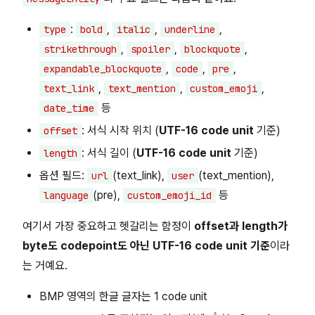
:
,
,
,
type
bold
italic
underline
,
,
,
strikethrough
spoiler
blockquote
,
,
,
expandable_blockquote
code
pre
,
,
,
text_link
text_mention
custom_emoji
등
date_time
: 서식 시작 위치 (
UTF-16 code unit
기준)
offset
: 서식 길이 (
UTF-16 code unit
기준)
length
옵션 필드:
(text_link),
(text_mention),
url
user
(pre),
등
language
custom_emoji_id
여기서 가장 중요하고 헷갈리는 함정이
offset과 length가
byte도 codepoint도 아닌 UTF-16 code unit 기준
이라
는 거예요.
BMP 영역의 한글 글자는 1 code unit