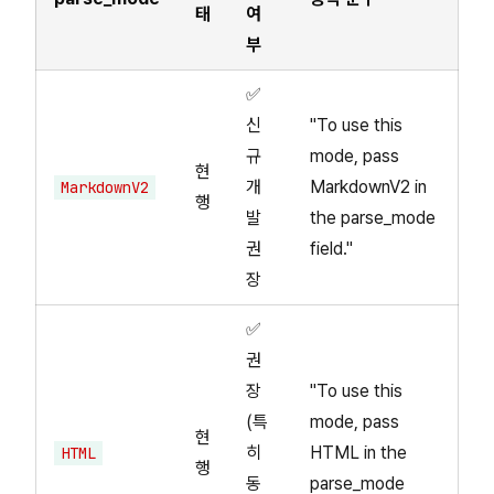
태
여
부
✅
신
"To use this
규
mode, pass
현
개
MarkdownV2 in
MarkdownV2
행
발
the parse_mode
권
field."
장
✅
권
장
"To use this
(특
mode, pass
현
히
HTML in the
HTML
행
동
parse_mode