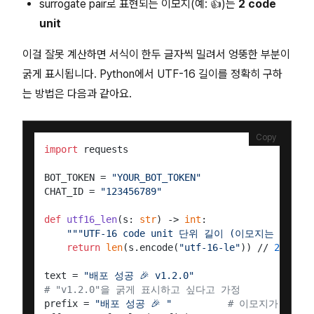
surrogate pair로 표현되는 이모지(예: 👍)는
2 code
unit
이걸 잘못 계산하면 서식이 한두 글자씩 밀려서 엉뚱한 부분이
굵게 표시됩니다. Python에서 UTF-16 길이를 정확히 구하
는 방법은 다음과 같아요.
Copy
import
 requests

BOT_TOKEN = 
"YOUR_BOT_TOKEN"
CHAT_ID = 
"123456789"
def
utf16_len
(
s: 
str
) -> 
int
:

"""UTF-16 code unit 단위 길이 (이모지는 2로 계
return
len
(s.encode(
"utf-16-le"
)) // 
2
text = 
"배포 성공 🎉 v1.2.0"
# "v1.2.0"을 굵게 표시하고 싶다고 가정
prefix = 
"배포 성공 🎉 "
# 이모지가 2 un