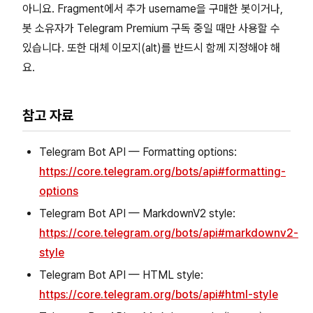
아니요. Fragment에서 추가 username을 구매한 봇이거나,
봇 소유자가 Telegram Premium 구독 중일 때만 사용할 수
있습니다. 또한 대체 이모지(alt)를 반드시 함께 지정해야 해
요.
참고 자료
Telegram Bot API — Formatting options:
https://core.telegram.org/bots/api#formatting-
options
Telegram Bot API — MarkdownV2 style:
https://core.telegram.org/bots/api#markdownv2-
style
Telegram Bot API — HTML style:
https://core.telegram.org/bots/api#html-style