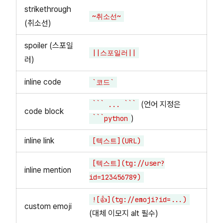
strikethrough
~취소선~
(취소선)
spoiler (스포일
||스포일러||
러)
inline code
`코드`
(언어 지정은
``` ... ```
code block
)
```python
inline link
[텍스트](URL)
[텍스트](tg://user?
inline mention
id=123456789)
![👍](tg://emoji?id=...)
custom emoji
(대체 이모지 alt 필수)