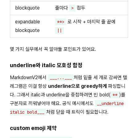
blockquote
줄마다
접두
>
expandable
로 시작 + 마지막 줄 끝에
**>
blockquote
||
몇 가지 실무에서 꼭 알아둘 포인트가 있어요.
underline와 italic 모호성 함정
MarkdownV2에서
처럼 밑줄 세 개로 감싸면 텔
___...___
레그램은 이걸 항상
underline으로 greedy하게
파싱합니
다. 그래서 italic과 underline을 중첩하려면 빈 bold(
)를
**
구분자로 끼워넣어야 해요. 공식 예시에서도
__underline
처럼 닫을 때 트릭이 필요합니다.
italic bold___
custom emoji 제약