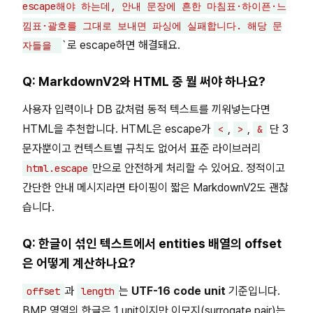
escape해야 하는데, 안내 문장에 흔한 마침표·하이픈·느
낌표·괄호를 그대로 보내면 파싱에 실패합니다. 해당 문
`로 escape하면 해결돼요.
자들을
Q: MarkdownV2와 HTML 중 뭘 써야 하나요?
사용자 입력이나 DB 값처럼 동적 텍스트를 끼워넣는다면
HTML을 추천합니다. HTML은 escape가
,
,
단 3
<
>
&
문자뿐이고 컨텍스트별 규칙도 없어서 표준 라이브러리
만으로 안전하게 처리할 수 있어요. 정적이고
html.escape
간단한 안내 메시지라면 타이핑이 짧은 MarkdownV2도 괜찮
습니다.
Q: 한글이 섞인 텍스트에서 entities 배열의 offset
은 어떻게 계산하나요?
과
는
UTF-16 code unit
기준입니다.
offset
length
BMP 영역의 한글은 1 unit이지만 이모지(surrogate pair)는