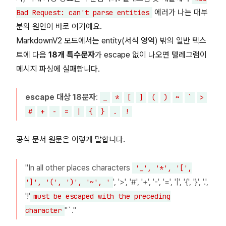
에러가 나는 대부
Bad Request: can't parse entities
분의 원인이 바로 여기예요.
MarkdownV2 모드에서는 entity(서식 영역) 밖의 일반 텍스
트에 다음
18개 특수문자
가 escape 없이 나오면 텔레그램이
메시지 파싱에 실패합니다.
escape 대상 18문자
:
_
*
[
]
(
)
~
`
>
#
+
-
=
|
{
}
.
!
공식 문서 원문은 이렇게 말합니다.
"In all other places characters
'_', '*', '[',
', '>', '#', '+', '-', '=', '|', '{', '}', '.',
']', '(', ')', '~', '
'!'
must be escaped with the preceding
''`."
character