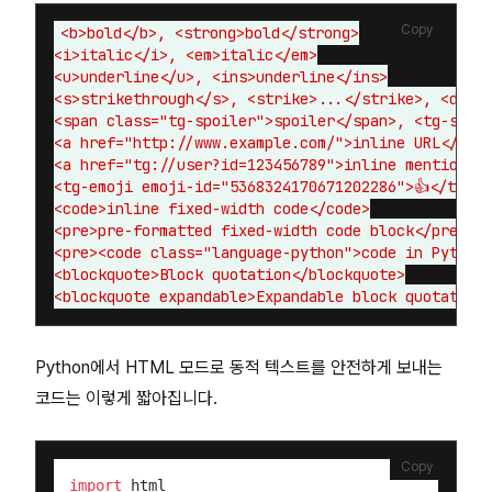
Copy
<b>bold</b>, <strong>bold</strong>

<i>italic</i>, <em>italic</em>

<u>underline</u>, <ins>underline</ins>

<s>strikethrough</s>, <strike>...</strike>, <del>.
<span class="tg-spoiler">spoiler</span>, <tg-spoil
<a href="http://www.example.com/">inline URL</a>

<a href="tg://user?id=123456789">inline mention</a
<tg-emoji emoji-id="5368324170671202286">👍</tg-emo
<code>inline fixed-width code</code>

<pre>pre-formatted fixed-width code block</pre>

<pre><code class="language-python">code in Python<
<blockquote>Block quotation</blockquote>

Python에서 HTML 모드로 동적 텍스트를 안전하게 보내는
코드는 이렇게 짧아집니다.
Copy
import