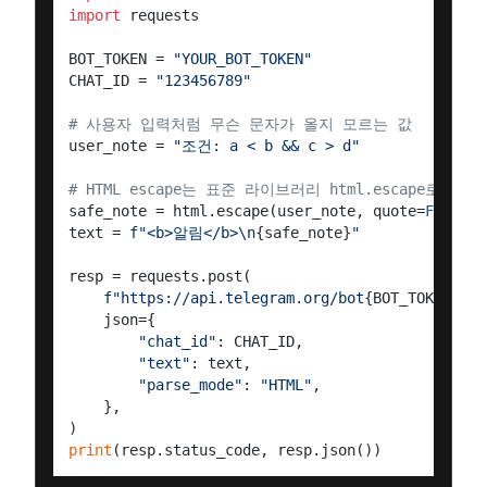
import
 requests

BOT_TOKEN = 
"YOUR_BOT_TOKEN"
CHAT_ID = 
"123456789"
# 사용자 입력처럼 무슨 문자가 올지 모르는 값
user_note = 
"조건: a < b && c > d"
# HTML escape는 표준 라이브러리 html.escape로 끝
safe_note = html.escape(user_note, quote=
False
)

text = 
f"<b>알림</b>\n
{safe_note}
"
resp = requests.post(

f"https://api.telegram.org/bot
{BOT_TOKEN}
/se
    json={

"chat_id"
: CHAT_ID,

"text"
: text,

"parse_mode"
: 
"HTML"
,

    },

print