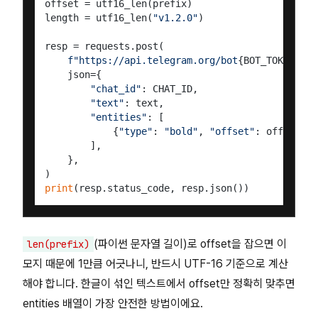
offset = utf16_len(prefix)

length = utf16_len(
"v1.2.0"
)

resp = requests.post(

f"https://api.telegram.org/bot
{BOT_TOKEN}
/se
    json={

"chat_id"
: CHAT_ID,

"text"
: text,

"entities"
: [

            {
"type"
: 
"bold"
, 
"offset"
: offset, 
"
        ],

    },

print
(파이썬 문자열 길이)로 offset을 잡으면 이
len(prefix)
모지 때문에 1만큼 어긋나니, 반드시 UTF-16 기준으로 계산
해야 합니다. 한글이 섞인 텍스트에서 offset만 정확히 맞추면
entities 배열이 가장 안전한 방법이에요.