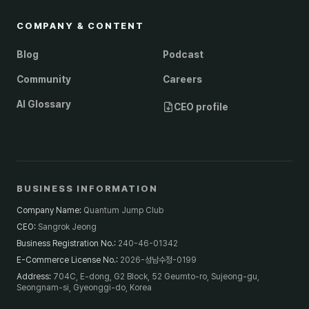
COMPANY & CONTENT
Blog
Podcast
Community
Careers
AI Glossary
CEO profile
BUSINESS INFORMATION
Company Name
:
Quantum Jump Club
CEO
:
Sangrok Jeong
Business Registration No.
:
240-46-01342
E-Commerce License No.
:
2026-성남수정-0199
Address
:
704C, E-dong, G2 Block, 52 Geumto-ro, Sujeong-gu,
Seongnam-si, Gyeonggi-do, Korea