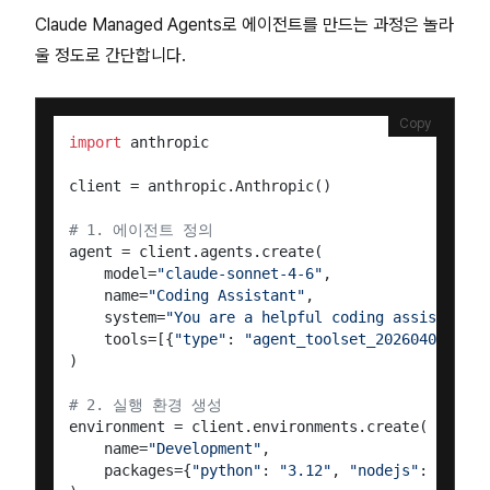
Claude Managed Agents로 에이전트를 만드는 과정은 놀라
울 정도로 간단합니다.
Copy
import
 anthropic

client = anthropic.Anthropic()

# 1. 에이전트 정의
agent = client.agents.create(

    model=
"claude-sonnet-4-6"
,

    name=
"Coding Assistant"
,

    system=
"You are a helpful coding assistant."
    tools=[{
"type"
: 
"agent_toolset_20260401"
}]

)

# 2. 실행 환경 생성
environment = client.environments.create(

    name=
"Development"
,

    packages={
"python"
: 
"3.12"
, 
"nodejs"
: 
"22"
}
