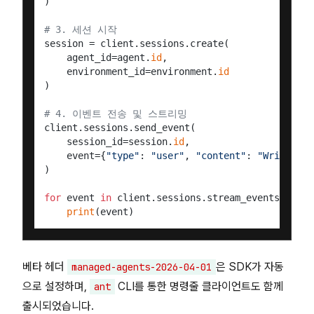
)

# 3. 세션 시작
session = client.sessions.create(

    agent_id=agent.
id
,

    environment_id=environment.
id
)

# 4. 이벤트 전송 및 스트리밍
client.sessions.send_event(

    session_id=session.
id
,

    event={
"type"
: 
"user"
, 
"content"
: 
"Write fib
)

for
 event 
in
 client.sessions.stream_events(sessi
print
베타 헤더
은 SDK가 자동
managed-agents-2026-04-01
으로 설정하며,
CLI를 통한 명령줄 클라이언트도 함께
ant
출시되었습니다.