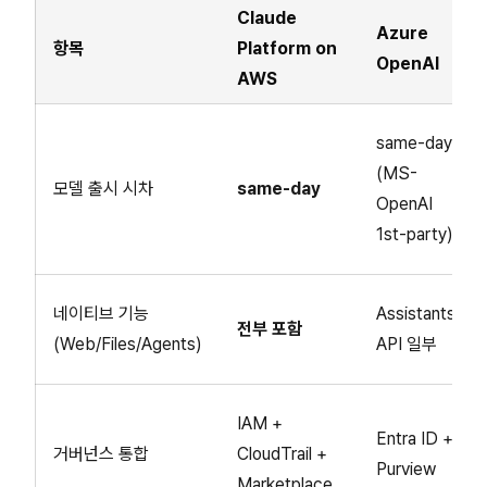
Claude
Azure
항목
Platform on
OpenAI
AWS
same-day
(MS-
모델 출시 시차
same-day
OpenAI
1st-party)
네이티브 기능
Assistants
전부 포함
(Web/Files/Agents)
API 일부
IAM +
Entra ID +
거버넌스 통합
CloudTrail +
Purview
Marketplace