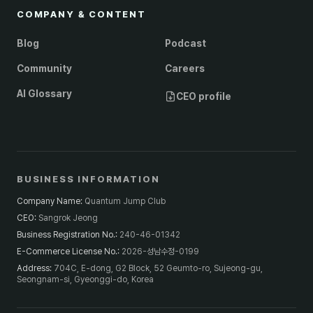
COMPANY & CONTENT
Blog
Podcast
Community
Careers
AI Glossary
CEO profile
BUSINESS INFORMATION
Company Name
:
Quantum Jump Club
CEO
:
Sangrok Jeong
Business Registration No.
:
240-46-01342
E-Commerce License No.
:
2026-성남수정-0199
Address
:
704C, E-dong, G2 Block, 52 Geumto-ro, Sujeong-gu,
Seongnam-si, Gyeonggi-do, Korea