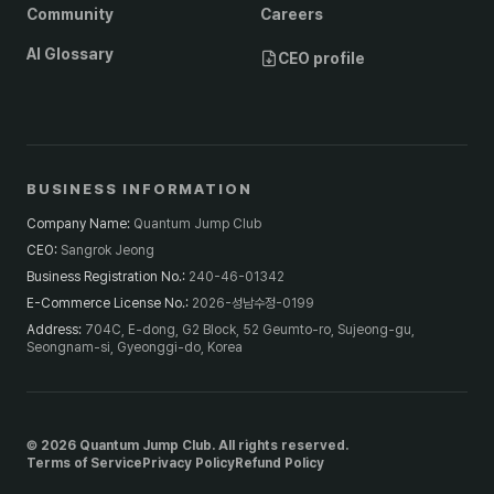
Community
Careers
AI Glossary
CEO profile
BUSINESS INFORMATION
Company Name
:
Quantum Jump Club
CEO
:
Sangrok Jeong
Business Registration No.
:
240-46-01342
E-Commerce License No.
:
2026-성남수정-0199
Address
:
704C, E-dong, G2 Block, 52 Geumto-ro, Sujeong-gu,
Seongnam-si, Gyeonggi-do, Korea
© 2026 Quantum Jump Club. All rights reserved.
Terms of Service
Privacy Policy
Refund Policy