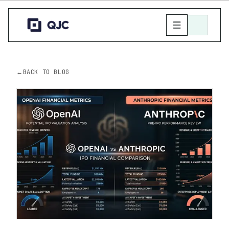
←
BACK TO BLOG