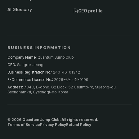
AI Glossary
CEO profile
BUSINESS INFORMATION
Company Name
:
Quantum Jump Club
CEO
:
Sangrok Jeong
Business Registration No.
:
240-46-01342
E-Commerce License No.
:
2026-성남수정-0199
Address
:
704C, E-dong, G2 Block, 52 Geumto-ro, Sujeong-gu,
Seongnam-si, Gyeonggi-do, Korea
© 2026 Quantum Jump Club. All rights reserved.
Terms of Service
Privacy Policy
Refund Policy