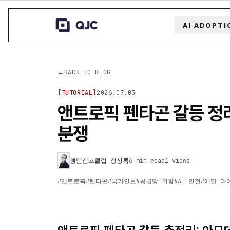
AI ADOPTI
←
BACK TO BLOG
[
TUTORIAL
]
2026.07.03
앤트로픽 펜타곤 갈등 정리
분쟁
퀀텀점프클럽 정상록
6 min read
1
views
#
앤트로픽
#
펜타곤
#
국가안보
#
공급망 위험
#
Ai 안전
#
에밀 마