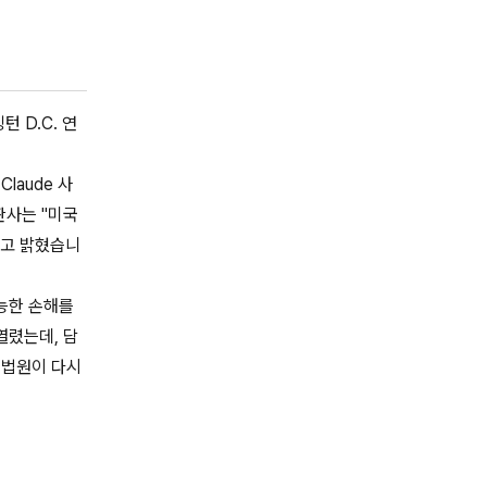
 D.C. 연
laude 사
판사는 "미국
"고 밝혔습니
가능한 손해를
열렸는데, 담
 법원이 다시