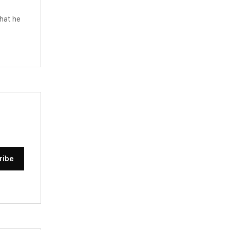
hat he
ribe