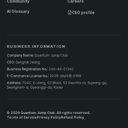
Community
Careers
AI Glossary
CEO profile
BUSINESS INFORMATION
Company Name
:
Quantum Jump Club
CEO
:
Sangrok Jeong
Business Registration No.
:
240-46-01342
E-Commerce License No.
:
2026-성남수정-0199
Address
:
704C, E-dong, G2 Block, 52 Geumto-ro, Sujeong-gu,
Seongnam-si, Gyeonggi-do, Korea
© 2026 Quantum Jump Club. All rights reserved.
Terms of Service
Privacy Policy
Refund Policy