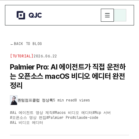
←
BACK TO BLOG
[
TUTORIAL
]
2026.06.22
Palmier Pro: AI 에이전트가 직접 운전하
는 오픈소스 macOS 비디오 에디터 완전
정리
퀀텀점프클럽 정상록
5 min read
8
views
#
Ai 에이전트 영상 제작
#
Macos 비디오 에디터
#
Mcp 서버
#
오픈소스 영상 편집
#
Palmier Pro
#
claude-code
#
Ai 비디오 에디터